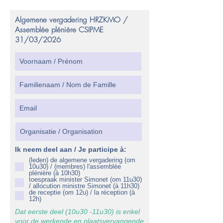
Algemene vergadering HRZKMO /
Assemblée plénière CSIPME
31/03/2026
Ik neem deel aan / Je participe à:
(leden) de algemene vergadering (om
10u30) / (membres) l'assemblée
plénière (à 10h30)
toespraak minister Simonet (om 11u30)
/ allocution ministre Simonet (à 11h30)
de receptie (om 12u) / la réception (à
12h)
Dat eerste deel (10u30 -11u30) is enkel
voor de
werkende
en
plaatsvervangende