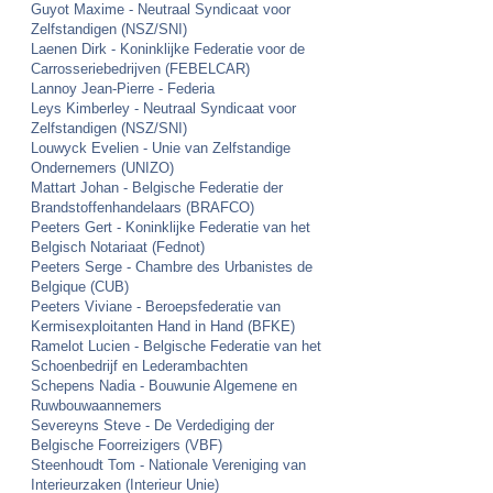
Guyot Maxime - Neutraal Syndicaat voor
Zelfstandigen (NSZ/SNI)
Laenen Dirk - Koninklijke Federatie voor de
Carrosseriebedrijven (FEBELCAR)
Lannoy Jean-Pierre - Federia
Leys Kimberley - Neutraal Syndicaat voor
Zelfstandigen (NSZ/SNI)
Louwyck Evelien - Unie van Zelfstandige
Ondernemers (UNIZO)
Mattart Johan - Belgische Federatie der
Brandstoffenhandelaars (BRAFCO)
Peeters Gert - Koninklijke Federatie van het
Belgisch Notariaat (Fednot)
Peeters Serge - Chambre des Urbanistes de
Belgique (CUB)
Peeters Viviane - Beroepsfederatie van
Kermisexploitanten Hand in Hand (BFKE)
Ramelot Lucien - Belgische Federatie van het
Schoenbedrijf en Lederambachten
Schepens Nadia - Bouwunie Algemene en
Ruwbouwaannemers
Severeyns Steve - De Verdediging der
Belgische Foorreizigers (VBF)
Steenhoudt Tom - Nationale Vereniging van
Interieurzaken (Interieur Unie)