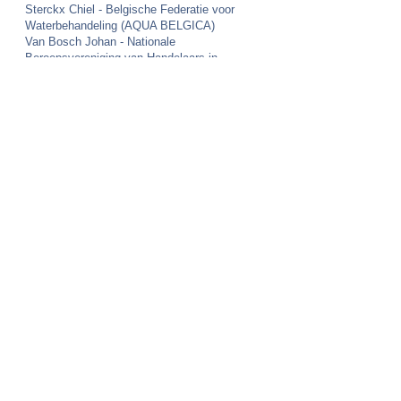
Sterckx Chiel - Belgische Federatie voor
Waterbehandeling (AQUA BELGICA)
Van Bosch Johan - Nationale
Beroepsvereniging van Handelaars in
Veevoeders
van den Bosch Koen - Vereniging Vlaamse
Reisbureaus (VVR)
Van den Broeck Dina - Neutraal Syndicaat
voor Zelfstandigen (NSZ/SNI)
Van den Cloot Cara - Unie van Zelfstandige
Ondernemers (UNIZO)
Van Landuyt Annie - Nationale
Beroepsvereniging van Aannemers van Land-
en Tuinbouwwerken (ANETA)
Vandenabeele Olivier - Union des Classes
Moyennes National (UCMN)
Vandewynckel Anneleen - Federatie van de
Verwerkende Nijverheid van Vlees, andere
Eiwitten en Bereide Maaltijden in België
(FENAVIAN)
Wolff Nico - Union des Classes Moyennes
National (UCMN)