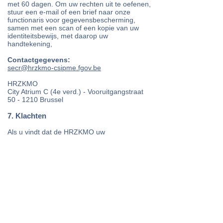
met 60 dagen. Om uw rechten uit te oefenen,
stuur een e-mail of een brief naar onze
functionaris voor gegevensbescherming,
samen met een scan of een kopie van uw
identiteitsbewijs, met daarop uw
handtekening,
Contactgegevens:
secr@hrzkmo-csipme.fgov.be
HRZKMO
City Atrium C (4e verd.) - Vooruitgangstraat
50 - 1210 Brussel
7. Klachten
Als u vindt dat de HRZKMO uw
persoonsgegevens niet heeft verwerkt in
overeenstemming met de geldende
regelgeving, dan kunt u een klacht indienen
bij de
Gegevensbeschermingsautoriteit
Drukpersstraat 35
1000 Brussel
E-mail:
contact@apd-gba.be
8. Contact