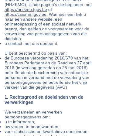
(HRZKMO), zijnde pagina’s die beginnen met
https://hrzkmo.fgov.be
of
https://csipme.fgov.be
. Wanneer een link u
naar een andere website, een
onlinetoepassing of een sociaal netwerk
brengt, dan gelden de voorwaarden voor de
verwerking van persoonsgegevens van die
diensten.
u contact met ons opneemt.
U bent beschermd op basis van:
de Europese verordening 2016/679
van het
Europees Parlement en de Raad van 27 april
2016 (in werking getreden op 25 mei 2018)
betreffende de bescherming van natuurlijke
personen in verband met de verwerking van
persoonsgegevens en betreffende het vrije
verkeer van die gegevens (AVG)
1. Rechtsgrond en doeleinden van de
verwerkingen
We verzamelen en verwerken
persoonsgegevens om:
u te informeren;
uw vragen te beantwoorden;
voor statistische en kwalitatieve doeleinden,