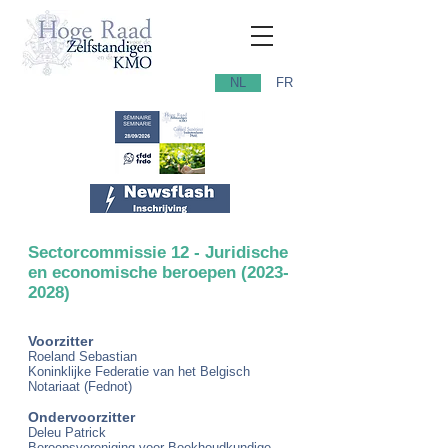
NL
FR
Sectorcommissie 12 - Juridische
en economische beroepen
(2023-
2028)
Voorzitter
Roeland Sebastian
Koninklijke Federatie van het Belgisch
Notariaat (Fednot)
Ondervoorzitter
Deleu Patrick
Beroepsvereniging voor Boekhoudkundige